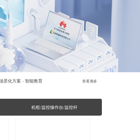
N场景化方案 - 智能教育
查看更多
>
机柜/监控操作台/监控杆