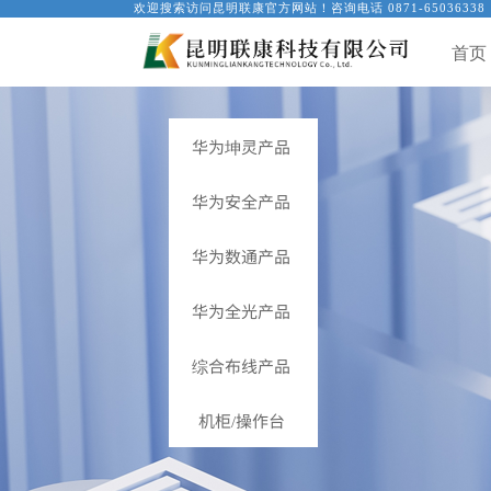
欢迎搜索访问昆明联康官方网站！咨询电话 0871-65036338 
首页
华为坤灵产品
华为安全产品
华为数通产品
华为全光产品
综合布线产品
机柜/操作台