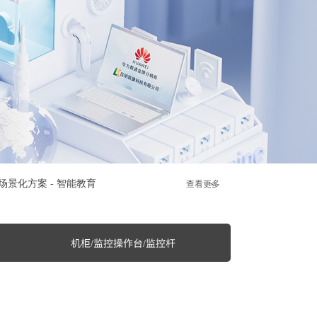
N场景化方案 - 智能教育
查看更多
>
机柜/监控操作台/监控杆