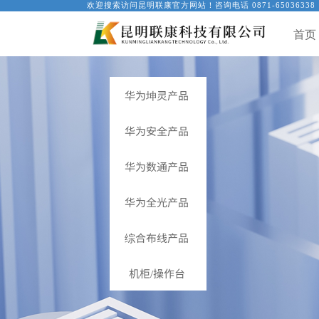
欢迎搜索访问昆明联康官方网站！咨询电话 0871-65036338 
首页
华为坤灵产品
华为安全产品
华为数通产品
华为全光产品
综合布线产品
机柜/操作台