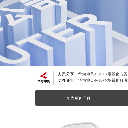
方案分享丨
华为坤灵4+10+N场景化方案
更多资料
丨
华为坤灵4+10+N场景化解
华为系列产品