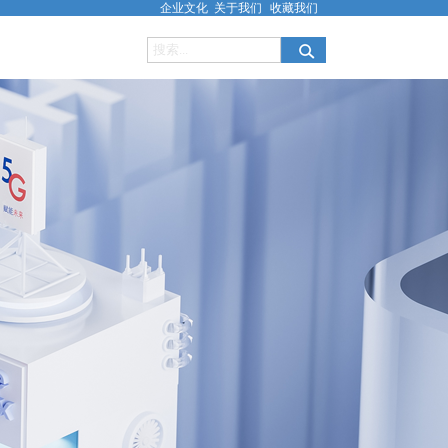
企业文化
关于我们
收藏我们