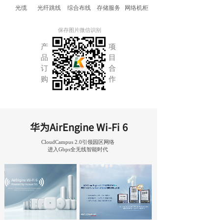
光缆
光纤跳线
综合布线
存储服务
网络机柜
保存图片微信识别
产
项
品
目
订
合
购
作
华为AirEngine Wi-Fi 6
CloudCampus 2.0
引领园区网络
进入Gbps全无线智能时代