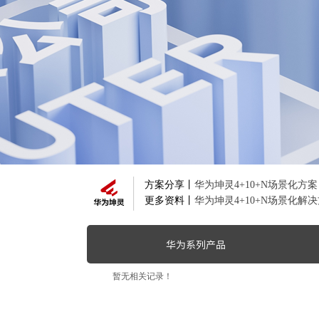
方案分享丨
华为坤灵4+10+N场景化方案
更多资料
丨
华为坤灵4+10+N场景化解
华为系列产品
暂无相关记录！