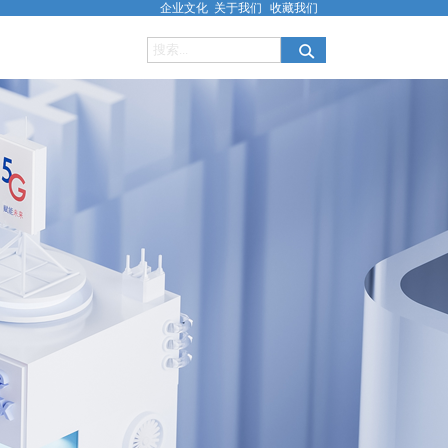
企业文化
关于我们
收藏我们